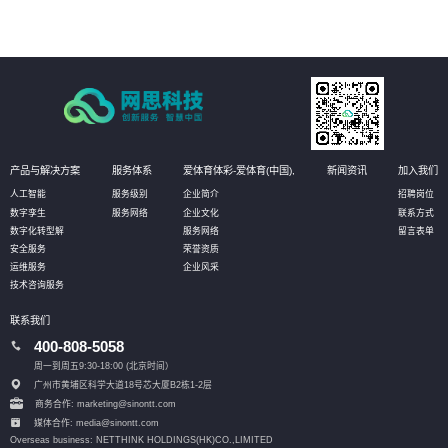
产品与解决方案
服务体系
爱体育体彩-爱体育(中国),
新闻资讯
加入我们
人工智能
服务级别
企业简介
招聘岗位
数字孪生
服务网络
企业文化
联系方式
数字化转型解
服务网络
留言表单
安全服务
荣誉资质
运维服务
企业风采
技术咨询服务
联系我们
400-808-5058
周一到周五9:30-18:00 (北京时间）
广州市黄埔区科学大道18号芯大厦B2栋1-2层
商务合作: marketing@sinontt.com
媒体合作: media@sinontt.com
Overseas business: NETTHINK HOLDINGS(HK)CO.,LIMITED