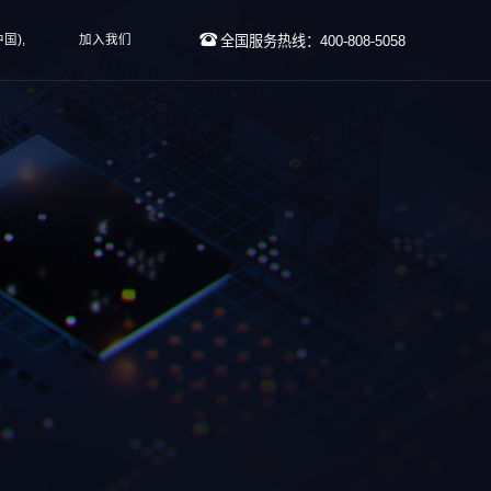
国),
加入我们
全国服务热线：400-808-5058