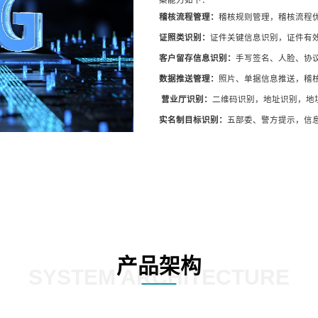
稽核流程管理：
稽核规则管理，稽核流程
证照类识别：
证件关键信息识别，证件有
客户留存信息识别：
手写签名、人脸、协
数据推送管理：
照片、单据信息推送，稽
营业厅识别：
二维码识别，地址识别，地
实名制目标识别：
五部委、警方提示，信
产品架构
SYSTEM ARCHITECTURE