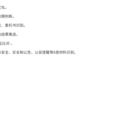
优化。
效期判断。
议、委托书识别。
核结果推送。
址比对 。
息安全、实名制公告，公安提醒等6类材料识别。