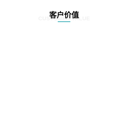
客户价值
CUSTOMER VALUE
01
根据全生命周期管理特点，对案件管理、争议诉讼、知识产权等核心业务流
程，实施闭环管理
02
在支持法务基础数据和法务数据精确、及时记录的基础上，为企业经营决策提
供参考依据
03
加强律师所管理，增加引入、考核评价、监督执行等相关流程，提高法律支撑
专业度
04
加强全方位普法宣传，APP、微信、PC端同步支撑，普法讲座，普法刊物，精
品课程等全面普法管理，激发员工学法守法用法意识，提高员工参与度，推动