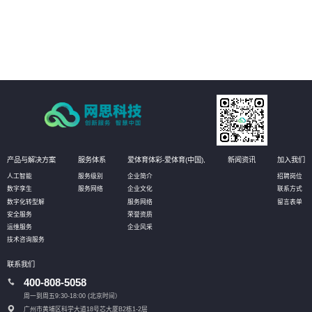
依法治企
05
强化作业流程分析，落实责任主体，促使法务管理规范、标准、流程的有效实
施，将法务控制前置，以全面提升管理水平
产品与解决方案
服务体系
爱体育体彩-爱体育(中国),
新闻资讯
加入我们
人工智能
服务级别
企业简介
招聘岗位
数字孪生
服务网络
企业文化
联系方式
数字化转型解
服务网络
留言表单
安全服务
荣誉资质
运维服务
企业风采
技术咨询服务
联系我们
400-808-5058
周一到周五9:30-18:00 (北京时间）
广州市黄埔区科学大道18号芯大厦B2栋1-2层