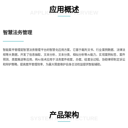
应用概述
APPLICATION OVERVIEW
智慧法务管理
智能案件管理是智慧法务管理平台的智慧化应用方案，它基于裁判文书、行业案例数据、法律法
规等大数据，开发了信息抽取、文本分析、文本分类、相似分析等AI能力，实现案例标签、案件
预测、类案推送等应用，将AI技术应用于法务案件收案、办案、结案全过程，协助律师制定诉讼
和辩护策略，提高案件管理效率、为最大限度维护自身合法权益提供智能辅助。
产品架构
SYSTEM ARCHITECTURE