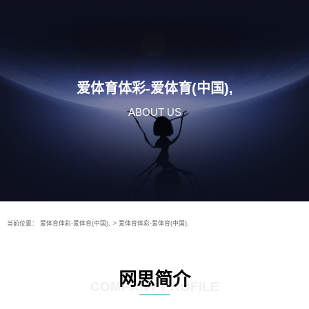
爱体育体彩-爱体育(中国),
ABOUT US
当前位置：
爱体育体彩-爱体育(中国),
>
爱体育体彩-爱体育(中国),
网思简介
COMPANY PROFILE