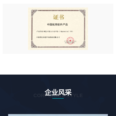
企业风采
CORPORATE STYLE