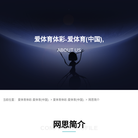
爱体育体彩-爱体育(中国),
ABOUT US
当前位置：
爱体育体彩-爱体育(中国),
>
爱体育体彩-爱体育(中国),
>
网思简介
网思简介
COMPANY PROFILE