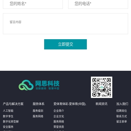
立即提交
产品与解决方案
服务体系
爱体育体彩-爱体育(中国),
新闻资讯
加入我们
人工智能
服务级别
企业简介
招聘岗位
数字孪生
服务网络
企业文化
联系方式
数字化转型解
服务网络
留言表单
安全服务
荣誉资质