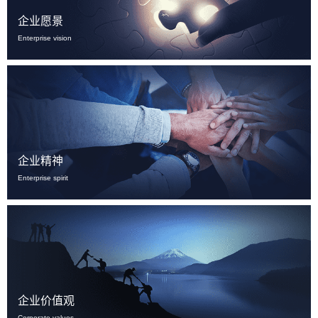
企业愿景
Enterprise vision
企业精神
Enterprise spirit
企业价值观
Corporate values