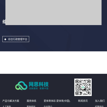
综合行政管理平台
综合行政管理平台
产品与解决方案
服务体系
爱体育体彩-爱体育(中国),
新闻资讯
加入我们
人工智能
服务级别
企业简介
招聘岗位