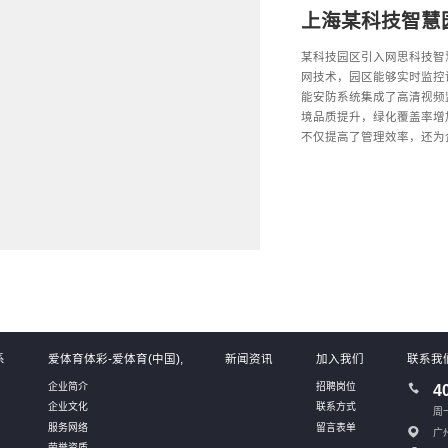
上海某科技智慧
某科技园区引入网思科技智
网技术，园区能够实时监控
能安防系统集成了高清视频
境品质提升，绿化覆盖率增
不仅提高了管理效率，还为
系
爱体育体彩-爱体育(中国),
新闻资讯
加入我们
联系我
企业简介
招聘岗位
4
企业文化
联系方式
周一
服务网络
留言表单
广
荣誉资质