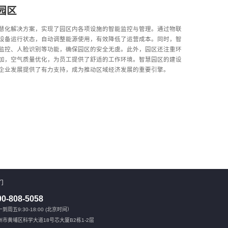
园区
慧化解决方案，实现了园区内各项设施的智能监控与管理。通过物联
设备运行状态，自动调整能源使用，有效降低了运营成本。同时，智
监控、人脸识别等功能，确保园区的安全无虞。此外，园区还注重环
加，空气质量优化，为员工提供了舒适的工作环境。智慧园区的建设
企业发展提供了有力支持，成为推动区域经济发展的重要引擎。
们
00-808-5058
到周五9:30-18:00 (北京时间）
州市黄埔区科学大道18号芯大厦B2栋1-2层