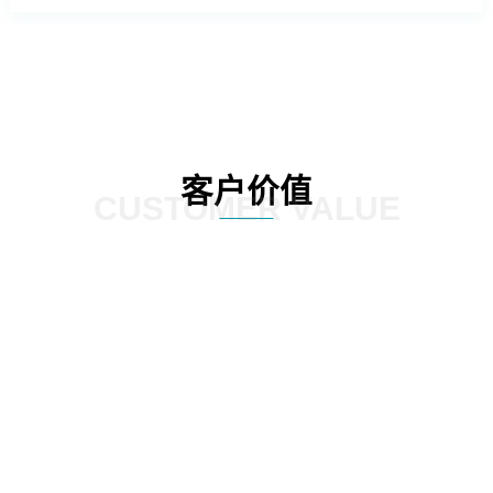
客户价值
CUSTOMER VALUE
远
能耗与环境管理：提供整体园区的能耗监控板块，对园区内整个区
数
域的用电、用水等能源耗散情况进行分类分项的统计，实现社区内
支
涵盖水、电、汽、燃气、热力等全能源介质的能耗数据自动采集、
实时监控、能耗动态分析、能源结构优化的全面管理；建立科学、
完善的能耗指标和能源评价体系，加强能源使用的计划性、提高能