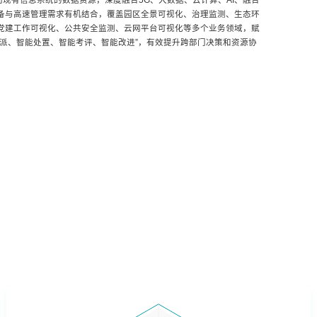
现有信息系统的数据资源，深度融合5G、大数据、云计算、AI、融合
设备与高速管理需求有机结合，覆盖园区全景可视化、治理监测、生态环
、党建工作可视化、公共安全监测、云网平台可视化等多个业务领域，赋
分派、智能处置、智能考评、智能改进”，有效提升跨部门决策和资源协